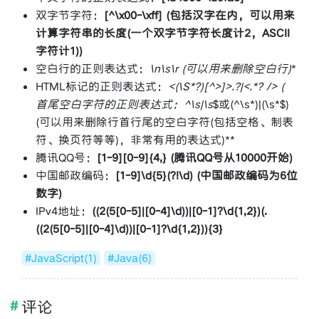
双字节字符：
[^\x00-\xff] (包括汉字在内，可以用来
计算字符串的长度(一个双字节字符长度计2，ASCII
字符计1))
空白行的正则表达式：
\n\s
\r (可以用来删除空白行)
*
HTML标记的正则表达式：
<(\S*?)[^>]
>.
?|<.*? /> (
首尾空白字符的正则表达式：^\s
|\s
$或(^\s*)|(\s*$)
(可以用来删除行首行尾的空白字符(包括空格、制表
符、换页符等等)，非常有用的表达式)**
腾讯QQ号：
[1-9][0-9]{4,} (腾讯QQ号从10000开始)
中国邮政编码：
[1-9]\d{5}(?!\d) (中国邮政编码为6位
数字)
IPv4地址：
((2(5[0-5]|[0-4]\d))|[0-1]?\d{1,2})(.
((2(5[0-5]|[0-4]\d))|[0-1]?\d{1,2})){3}
#JavaScript(1)
#Java(6)
评论