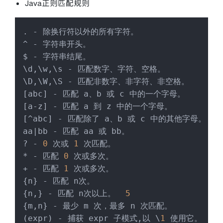
Java正则匹配规则
. - 除换行符以外的所有字符。

^ - 字符串开头。

$ - 字符串结尾。

\d,\w,\s - 匹配数字、字符、空格。

\D,\W,\S - 匹配非数字、非字符、非空格。

[abc] - 匹配 a、b 或 c 中的一个字母。

[a-z] - 匹配 a 到 z 中的一个字母。

[^abc] - 匹配除了 a、b 或 c 中的其他字母。

aa|bb - 匹配 aa 或 bb。

? - 
0
 次或 
1
 次匹配。

* - 匹配 
0
 次或多次。

+ - 匹配 
1
 次或多次。

{n} - 匹配 n次。

{n,} - 匹配 n次以上。  
5
{m,n} - 最少 m 次，最多 n 次匹配。

(expr) - 捕获 expr 子模式,以 \
1
 使用它。
