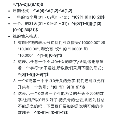
=.*[A-Z]).{8,10}$
日期格式：
^\d{4}-\d{1,2}-\d{1,2}
一年的12个月(01～09和1～12)：
^(0?[1-9]|1[0-2])$
一个月的31天(01～09和1～31)：
^((0?[1-9])|((1|2)
[0-9])|30|31)$
钱的输入格式：
有四种钱的表示形式我们可以接受:"10000.00" 和
"10,000.00", 和没有 "分" 的 "10000" 和
"10,000"：
^[1-9][0-9]*$
这表示任意一个不以0开头的数字,但是,这也意味
着一个字符"0"不通过,所以我们采用下面的形式：
^(0|[1-9][0-9]*)$
一个0或者一个不以0开头的数字.我们还可以允许
开头有一个负号：
^(0|-?[1-9][0-9]*)$
这表示一个0或者一个可能为负的开头不为0的数
字.让用户以0开头好了.把负号的也去掉,因为钱总
不能是负的吧。下面我们要加的是说明可能的小
数部分：
^[0-9]+(.[0-9]+)?$