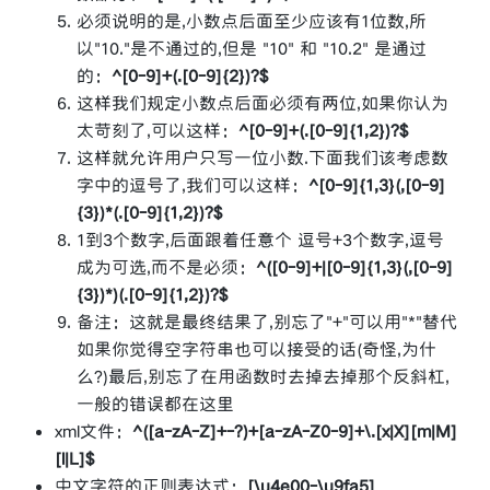
必须说明的是,小数点后面至少应该有1位数,所
以"10."是不通过的,但是 "10" 和 "10.2" 是通过
的：
^[0-9]+(.[0-9]{2})?$
这样我们规定小数点后面必须有两位,如果你认为
太苛刻了,可以这样：
^[0-9]+(.[0-9]{1,2})?$
这样就允许用户只写一位小数.下面我们该考虑数
字中的逗号了,我们可以这样：
^[0-9]{1,3}(,[0-9]
{3})*(.[0-9]{1,2})?$
1到3个数字,后面跟着任意个 逗号+3个数字,逗号
成为可选,而不是必须：
^([0-9]+|[0-9]{1,3}(,[0-9]
{3})*)(.[0-9]{1,2})?$
备注：这就是最终结果了,别忘了"+"可以用"*"替代
如果你觉得空字符串也可以接受的话(奇怪,为什
么?)最后,别忘了在用函数时去掉去掉那个反斜杠,
一般的错误都在这里
xml文件：
^([a-zA-Z]+-?)+[a-zA-Z0-9]+\.[x|X][m|M]
[l|L]$
中文字符的正则表达式：
[\u4e00-\u9fa5]