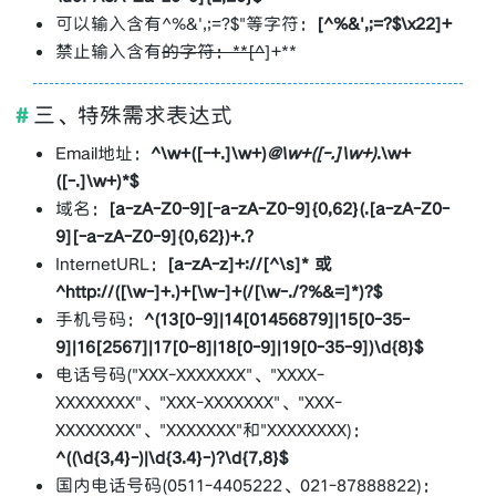
可以输入含有^%&',;=?$"等字符：
[^%&',;=?$\x22]+
禁止输入含有
的字符：**[^
]+**
三、特殊需求表达式
Email地址：
^\w+([-+.]\w+)
@\w+([-.]\w+)
.\w+
([-.]\w+)*$
域名：
[a-zA-Z0-9][-a-zA-Z0-9]{0,62}(.[a-zA-Z0-
9][-a-zA-Z0-9]{0,62})+.?
InternetURL：
[a-zA-z]+://[^\s]* 或
^http://([\w-]+.)+[\w-]+(/[\w-./?%&=]*)?$
手机号码：
^(13[0-9]|14[01456879]|15[0-35-
9]|16[2567]|17[0-8]|18[0-9]|19[0-35-9])\d{8}$
电话号码("XXX-XXXXXXX"、"XXXX-
XXXXXXXX"、"XXX-XXXXXXX"、"XXX-
XXXXXXXX"、"XXXXXXX"和"XXXXXXXX)：
^((\d{3,4}-)|\d{3.4}-)?\d{7,8}$
国内电话号码(0511-4405222、021-87888822)：