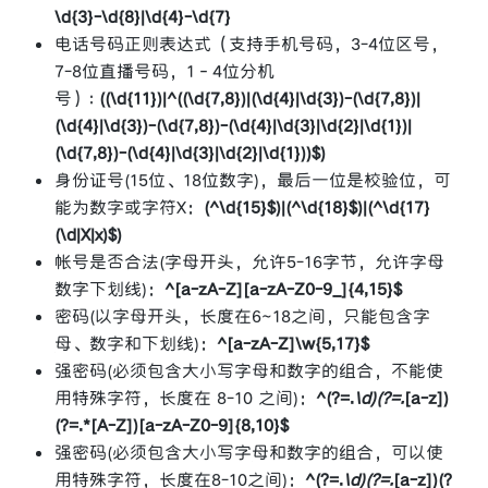
\d{3}-\d{8}|\d{4}-\d{7}
电话号码正则表达式（支持手机号码，3-4位区号，
7-8位直播号码，1－4位分机
号）:
((\d{11})|^((\d{7,8})|(\d{4}|\d{3})-(\d{7,8})|
(\d{4}|\d{3})-(\d{7,8})-(\d{4}|\d{3}|\d{2}|\d{1})|
(\d{7,8})-(\d{4}|\d{3}|\d{2}|\d{1}))$)
身份证号(15位、18位数字)，最后一位是校验位，可
能为数字或字符X：
(^\d{15}$)|(^\d{18}$)|(^\d{17}
(\d|X|x)$)
帐号是否合法(字母开头，允许5-16字节，允许字母
数字下划线)：
^[a-zA-Z][a-zA-Z0-9_]{4,15}$
密码(以字母开头，长度在6~18之间，只能包含字
母、数字和下划线)：
^[a-zA-Z]\w{5,17}$
强密码(必须包含大小写字母和数字的组合，不能使
用特殊字符，长度在 8-10 之间)：
^(?=.
\d)(?=.
[a-z])
(?=.*[A-Z])[a-zA-Z0-9]{8,10}$
强密码(必须包含大小写字母和数字的组合，可以使
用特殊字符，长度在8-10之间)：
^(?=.
\d)(?=.
[a-z])(?