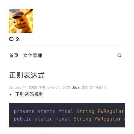
首页
文件管理
正则表达式
January 14, 2025 作者: pika-chu 分类:
Java
浏览: 27 评论: 0
正则密码规则
private
static
final
String
PWRegular
=
public
static
final
String
PWRegular
=
"