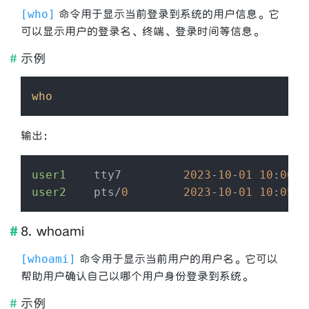
命令用于显示当前登录到系统的用户信息。它
who
可以显示用户的登录名、终端、登录时间等信息。
示例
who
输出：
user1
    tty7         
2023
-
10
-
01
10
:
00
 (
user2
    pts/
0
2023
-
10
-
01
10
:
05
 (
8. whoami
命令用于显示当前用户的用户名。它可以
whoami
帮助用户确认自己以哪个用户身份登录到系统。
示例